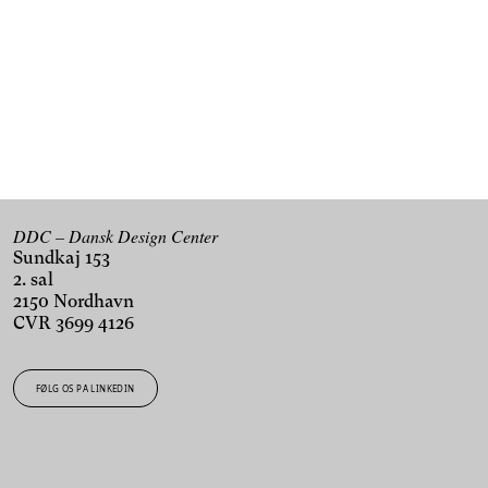
fra DDC i din indbakke.
TILMELD DIG VORES NYHEDSBREV
DDC – Dansk Design Center
Sundkaj 153
2. sal
2150 Nordhavn
CVR 3699 4126
FØLG OS PÅ LINKEDIN