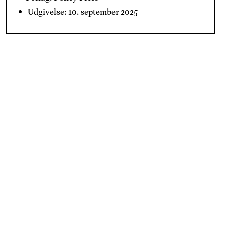
Udgivelse: 10. september 2025
Kan du ikke få nok af design og innovation?
Tilmeld dig vores nyhedsbrev og få de seneste nyheder