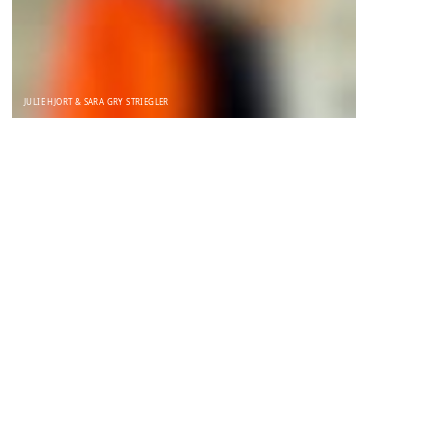
JULIE HJORT & SARA GRY STRIEGLER
NYHED
Hvordan kan design hjælpe os med at finde håb,
mod og handlekraft midt i klimakrise,
kompleksitet og handlingslammelse? Det er
omdrejningspunktet for bogen
Navigating
Societal Change through Design
, skrevet af
Julie
Hjort
, vicedirektør i DDC – Dansk Design Center,