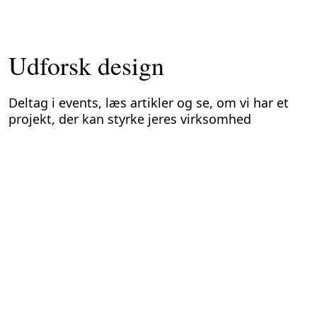
Udforsk design
Deltag i events, læs artikler og se, om vi har et
projekt, der kan styrke jeres virksomhed
PODCAST
Tag med til 2035
Design en fremtid, du har lyst til at leve i
Destinationen er 2035. Vi befinder os i et Europa, hvor ansvarlighed er
blevet en konkurrencefordel, hvor priser afspejler varers klimaaftryk, og
hvor etik driver innovation frem for at bremse den. På Handlingsskibet
under Folkemødet bliver publikum taget med på en rejse. Ikke over
havet, men frem i tiden