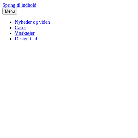
Spring til indhold
Menu
Nyheder og viden
Cases
Værktøjer
Design i tal