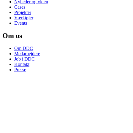
Nyheder og viden
Cases
Projekter
Værktøjer
Events
Om os
Om DDC
Medarbejdere
Job i DDC
Kontakt
Presse