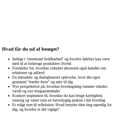
Hvad får du ud af besøget?
Indsigt i ‘emotionel holdbarhed’ og hvorfor følelser kan være
med til at forlænge produkters livetid
Forståelse for, hvordan cirkulær økonomi også handler om
relationer og adfærd
En interaktiv og dialogbaseret oplevelse, hvor din egen
genstand “træder frem” og taler til dig
Nye perspektiver på, hvordan hverdagsting rummer minder,
værdi og nye brugspotentialer
Konkret inspiration til, hvordan du kan bruge kærlighed,
omsorg og vaner som en bæredygtig praksis i din hverdag
Et roligt rum til refleksion: Hvad betyder dine ting egentlig for
dig, og hvorfor er det vigtigt?