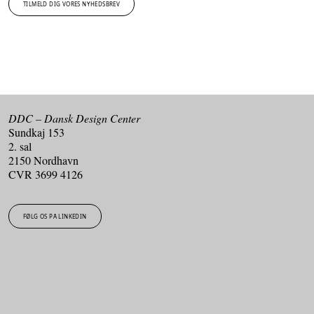
TILMELD DIG VORES NYHEDSBREV
DDC – Dansk Design Center
Sundkaj 153
2. sal
2150 Nordhavn
CVR 3699 4126
FØLG OS PÅ LINKEDIN