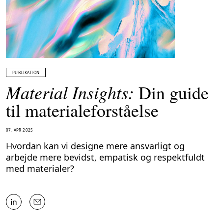
PUBLIKATION
M
a
t
e
r
i
a
l
I
n
s
i
g
h
t
s
:
D
i
n
g
u
i
d
e
t
i
l
m
a
t
e
r
i
a
l
e
f
o
r
s
t
å
e
l
s
e
07. APR 2025
Hvordan kan vi designe mere ansvarligt og
arbejde mere bevidst, empatisk og respektfuldt
med materialer?