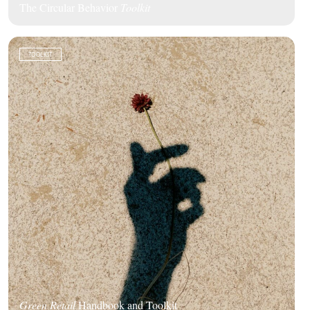
The Circular Behavior
Toolkit
TOOLKIT
Green Retail
Handbook and Toolkit