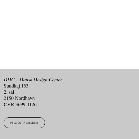
Tilmeld dig vores nyhedsbrev og få de seneste nyheder
fra DDC i din indbakke.
TILMELD DIG VORES NYHEDSBREV
DDC – Dansk Design Center
Sundkaj 153
2. sal
2150 Nordhavn
CVR 3699 4126
FØLG OS PÅ LINKEDIN