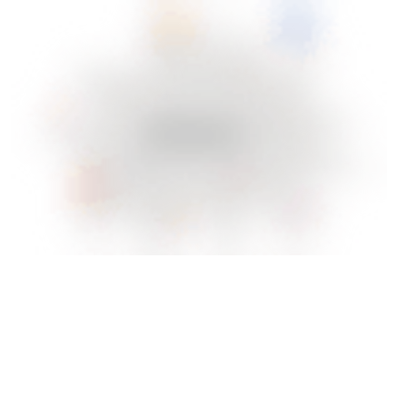
… hvor drømmen udspringer af en trang til noget bedre.
Medbestemmelse, tryghed og fleksibilitet skinner igennem som
lys i et mareridt af præstationspres og ubalance mellem
generationer, behov og inklusion. En drøm, hvor vi sammen