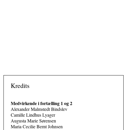
skaber rum til at være dem, vi er, uden frygt for at fejle eller falde
udenfor.
Kredits
Medvirkende i fortælling 1 og 2
Alexander Malmstedt Bindslev
Camille Lindhus Lyager
Augusta Marie Sørensen
Maria Cecilie Bernt Johnsen