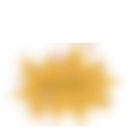
Vi håber, at de kan inspirere dig – for noget af det eneste, vi ved
om fremtiden, er, at den formes af de valg, vi træffer i dag.