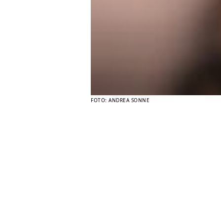
FOTO: ANDREA SONNE
illing.
ktor –
older af,
ekstra
dre