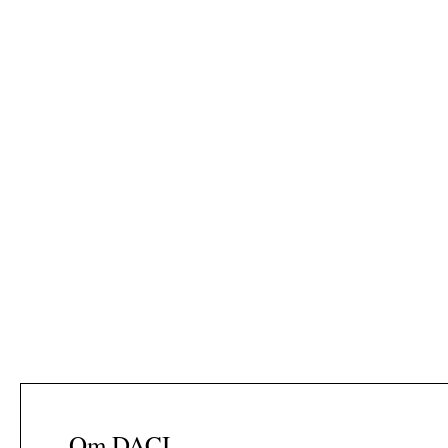
strategisk a
overgangen t
Jul
Om DACI