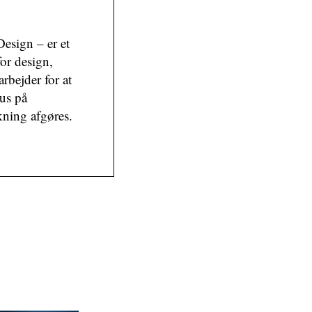
esign – er et
or design,
arbejder for at
kus på
kning afgøres.