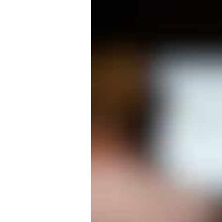
on skabt
I-
ublikum
samtale
n
 minder,
erdag.
 Hvad
på os?”
m
omheder