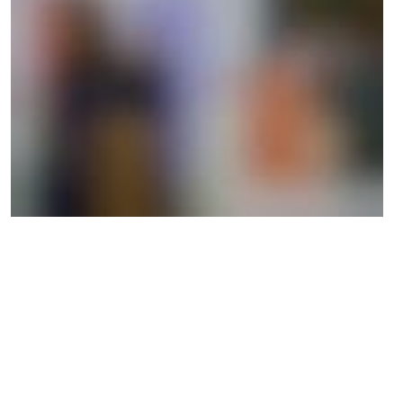
Debatten om grøn omstilling bliver ofte reduceret til at handle om
det, vi skal holde op med, hvad vi skal gøre mindre af og om nye
krav til virksomheder. Det kan hæmme motivationen og gøre det
svært for virksomheder at gennemskue, hvor
forretningsmulighederne ligger i fremtidens klimapositive
industri.
Projektet ’Green Horizon’ skal sætte billeder på fremtidens