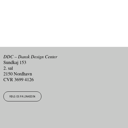
TILMELD DIG VORES NYHEDSBREV
DDC – Dansk Design Center
Sundkaj 153
2. sal
2150 Nordhavn
CVR 3699 4126
FØLG OS PÅ LINKEDIN