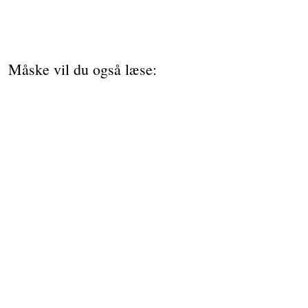
Måske vil du også læse:
ARTIKEL
Velkommen til 2050
Her er industribyen, hvor klimakrav er vendt til
forretningsmuligheder
Hvordan kan danske fremstillingsvirksomheder skabe forretning i en
verden, hvor ressourcer er knappe, værdikæder ændrer sig, og
klimakrav skærpes? Det spørgsmål kan virksomheder og
beslutningstagere nu udforske i Lillevirke