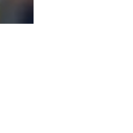
Eksistensgrundlaget
er
altså design
Hos Novo Nordisk har man opbyg
150 medarbejdere, der arbejder på
sikre, at den samlede brugeroplev
brugerindsigter, klinisk udvikling
onboarding af medarbejdere.
Og hos Universal Robots er Desig
udenpå. Det er noget, man bygger
Design er ikke bare en funktion – 
til stede i hele organisationen. Det
indarbejde designmetoder, integrer
og optimere processtyring.