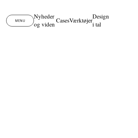
Spring til indhold
Nyheder
Design
Cases
Værktøjer
MENU
og viden
i tal