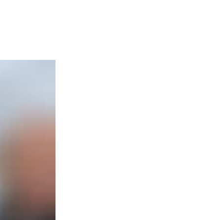
I alle fire virksomheder er det mege
sjældent bliver omtalt eksplicit. He
Design er ikke nødvendigvis noge
eller italesætter direkte, design er
dybt i kulturen og er forankret i 
i virksomheden.
Hos Coloplast kalder man det for
DNA”. Hos GH Form er design så in
ærligt siger: “Uden design, inge