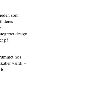
heder, som
il deres
g
ntegreret design
er på
nrummet hos
skaber værdi –
 for