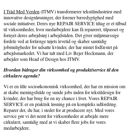
I Tråd Med Verden
(ITMV) transformerer tekstilindustrien med
innovative designløsninger, der forener bæredygtighed med
sociale initiativer. Deres nye REPAIR SERVICE tiltag er et tilbud
til virksomheder, hvor medarbejdere kan få repareret, tilpasset og
fornyet deres arbejdstøj i arbejdstiden. Det giver miljømæssige
fordele ved at forlænge tøjets levetid og skaber samtidig
jobmuligheder for udsatte kvinder, der har mistet fodfæstet på
arbejdsmarkedet. Vi har talt med Liv Bejer Heckmann, der
arbejder som Head of Design hos ITMV.
Hvordan bidrager din virksomhed og produkt/service til den
cirkulære agenda?
Vi er en lille socioøkonomisk virksomhed, der har en mission om
at skabe meningsfulde og sunde jobs inden for tekstildesign for
kvinder, der har brug for en ny chance i livet.
Vores REPAIR
SERVICE er en praktisk løsning på en kompleks udfordring.
Reparer det, du har, i stedet for at producere nyt. Med vores
service gør vi det nemt for virksomheder at arbejde mere
cirkulært, samtidig med at vi skaber flere jobs for vores
medarbejdere.