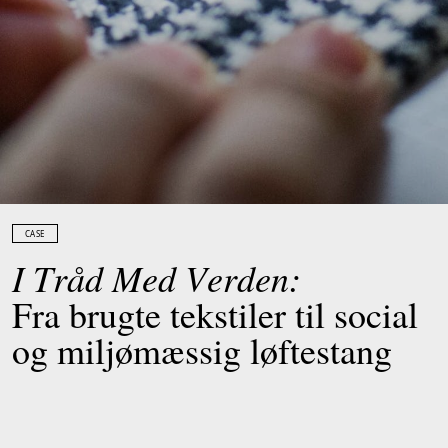
CASE
I
T
r
å
d
M
e
d
V
e
r
d
e
n
:
F
r
a
b
r
u
g
t
e
t
e
k
s
t
i
l
e
r
t
i
l
s
o
c
i
a
l
o
g
m
i
l
j
ø
m
æ
s
s
i
g
l
ø
f
t
e
s
t
a
n
g