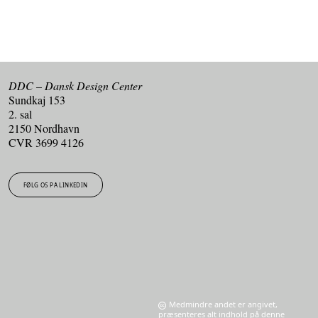
DDC – Dansk Design Center
Sundkaj 153
2. sal
2150 Nordhavn
CVR 3699 4126
FØLG OS PÅ LINKEDIN
Medmindre andet er angivet,
præsenteres alt indhold på denne